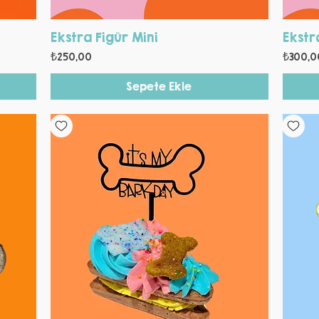
Hızlı Bakış
Ekstra Figür Mini
Ekstr
Fiyat
Fiyat
₺250,00
₺300,0
Sepete Ekle