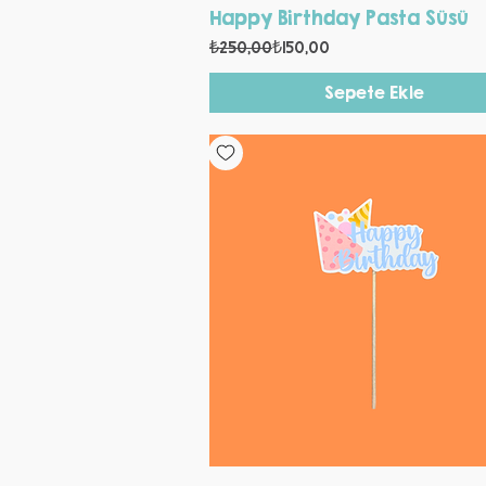
Hızlı Bakış
Happy Birthday Pasta Süsü
Normal Fiyat
İndirimli Fiyat
₺250,00
₺150,00
Sepete Ekle