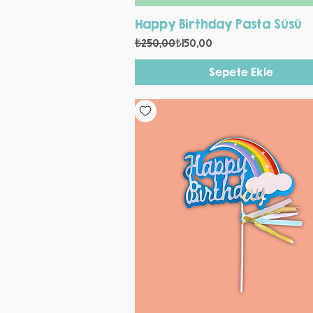
Hızlı Bakış
Happy Birthday Pasta Süsü
Normal Fiyat
İndirimli Fiyat
₺250,00
₺150,00
Sepete Ekle