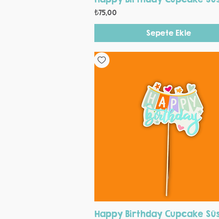
Fiyat
₺75,00
Sepete Ekle
Hızlı Bakış
Happy Birthday Cupcake Sü