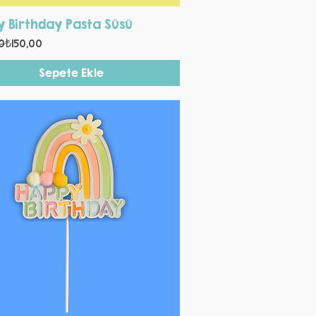
Hızlı Bakış
 Birthday Pasta Süsü
 Fiyat
i Fiyat
0
₺150,00
Sepete Ekle