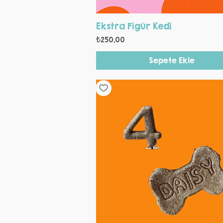
Hızlı Bakış
Ekstra Figür Kedi
Fiyat
₺250,00
Sepete Ekle