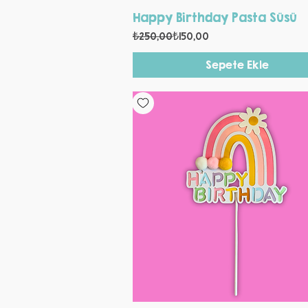
Hızlı Bakış
Happy Birthday Pasta Süsü
Normal Fiyat
İndirimli Fiyat
₺250,00
₺150,00
Sepete Ekle