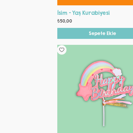
Hızlı Bakış
İsim - Yaş Kurabiyesi
Fiyat
₺50,00
Sepete Ekle