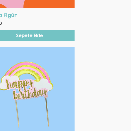
Hızlı Bakış
a Figür
0
Sepete Ekle