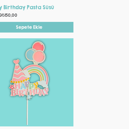
Hızlı Bakış
 Birthday Pasta Süsü
 Fiyat
i Fiyat
0
₺150,00
Sepete Ekle