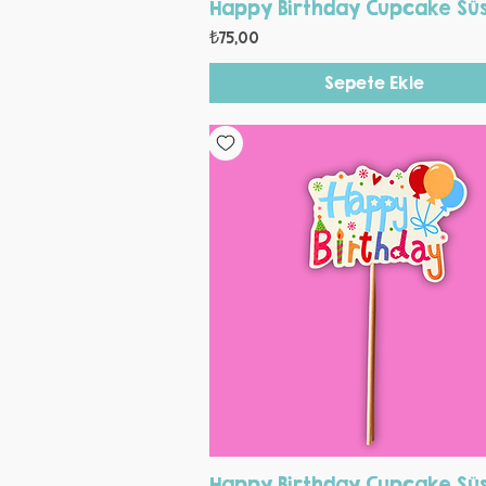
Hızlı Bakış
Happy Birthday Cupcake Sü
Fiyat
₺75,00
Sepete Ekle
Hızlı Bakış
Happy Birthday Cupcake Sü