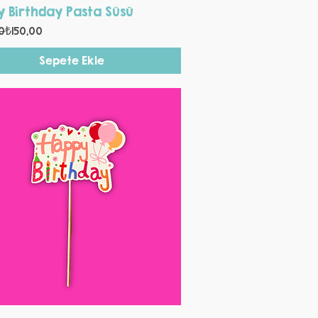
Hızlı Bakış
 Birthday Pasta Süsü
 Fiyat
i Fiyat
0
₺150,00
Sepete Ekle