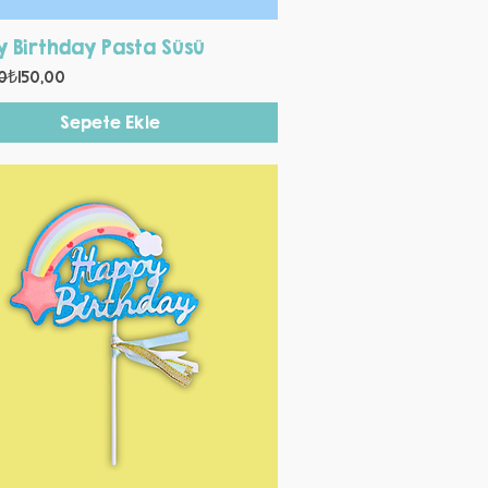
Hızlı Bakış
 Birthday Pasta Süsü
 Fiyat
i Fiyat
0
₺150,00
Sepete Ekle