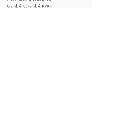
Gizlilik & Güvenlik & KVKK
Sıkça Sorulan Sorular
Pati Chef, Türkiye'nin İlk Pet Pastanesi, Köpek
pastası, kedi pastası
2025- Pati Chef Tüm Hakları Saklıdır.