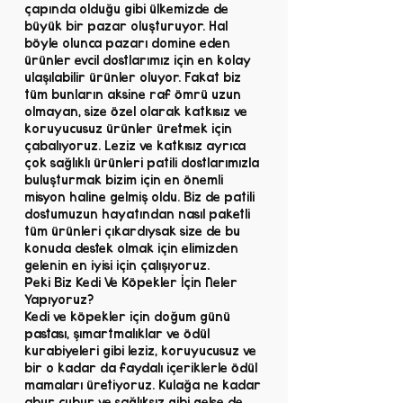
çapında olduğu gibi ülkemizde de
büyük bir pazar oluşturuyor. Hal
böyle olunca pazarı domine eden
ürünler evcil dostlarımız için en kolay
ulaşılabilir ürünler oluyor. Fakat biz
tüm bunların aksine raf ömrü uzun
olmayan, size özel olarak katkısız ve
koruyucusuz ürünler üretmek için
çabalıyoruz. Leziz ve katkısız ayrıca
çok sağlıklı ürünleri patili dostlarımızla
buluşturmak bizim için en önemli
misyon haline gelmiş oldu. Biz de patili
dostumuzun hayatından nasıl paketli
tüm ürünleri çıkardıysak size de bu
konuda destek olmak için elimizden
gelenin en iyisi için çalışıyoruz.
Peki Biz Kedi Ve Köpekler İçin Neler
Yapıyoruz?
Kedi ve köpekler için doğum günü
pastası, şımartmalıklar ve ödül
kurabiyeleri gibi leziz, koruyucusuz ve
bir o kadar da faydalı içeriklerle ödül
mamaları üretiyoruz. Kulağa ne kadar
abur cubur ve sağlıksız gibi gelse de