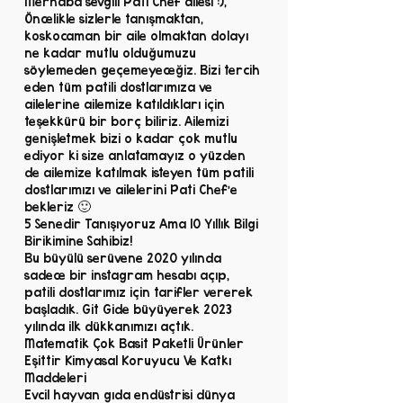
Merhaba sevgili Pati Chef ailesi :),
Öncelikle sizlerle tanışmaktan,
koskocaman bir aile olmaktan dolayı
ne kadar mutlu olduğumuzu
söylemeden geçemeyeceğiz. Bizi tercih
eden tüm patili dostlarımıza ve
ailelerine ailemize katıldıkları için
teşekkürü bir borç biliriz. Ailemizi
genişletmek bizi o kadar çok mutlu
ediyor ki size anlatamayız o yüzden
de ailemize katılmak isteyen tüm patili
dostlarımızı ve ailelerini Pati Chef’e
bekleriz 🙂
5 Senedir Tanışıyoruz Ama 10 Yıllık Bilgi
Birikimine Sahibiz!
Bu büyülü serüvene 2020 yılında
sadece bir instagram hesabı açıp,
patili dostlarımız için tarifler vererek
başladık. Git Gide büyüyerek 2023
yılında ilk dükkanımızı açtık.
Matematik Çok Basit Paketli Ürünler
Eşittir Kimyasal Koruyucu Ve Katkı
Maddeleri
Evcil hayvan gıda endüstrisi dünya