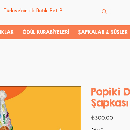
IKLAR
ÖDÜL KURABİYELERİ
ŞAPKALAR & SÜSLER
Popiki
Şapkas
Fiyat
₺300,00
Adet
*