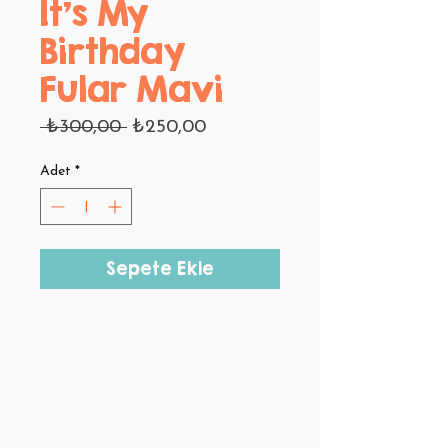
It's My
Birthday
Fular Mavi
Normal
İndirimli
 ₺300,00 
₺250,00
Fiyat
Fiyat
Adet
*
Sepete Ekle