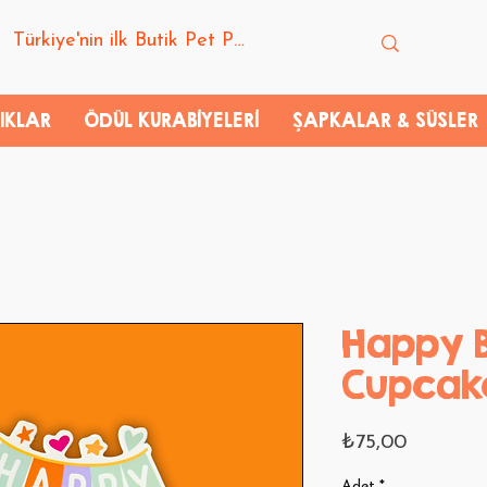
IKLAR
ÖDÜL KURABİYELERİ
ŞAPKALAR & SÜSLER
Happy B
Cupcak
Fiyat
₺75,00
Adet
*