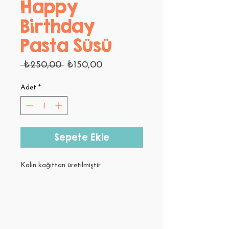
Happy
Birthday
Pasta Süsü
Normal
İndirimli
 ₺250,00 
₺150,00
Fiyat
Fiyat
Adet
*
Sepete Ekle
Kalın kağıttan üretilmiştir.