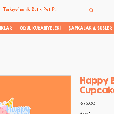
IKLAR
ÖDÜL KURABİYELERİ
ŞAPKALAR & SÜSLER
Happy B
Cupcak
Fiyat
₺75,00
Adet
*