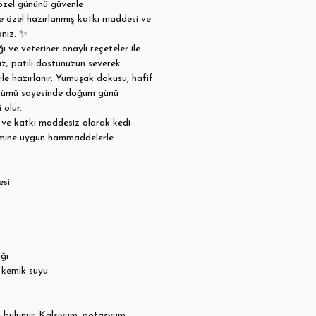
özel gününü güvenle
ze özel hazırlanmış katkı maddesi ve
anız.
✨
ve veteriner onaylı reçeteler ile
ız; patili dostunuzun severek
erle hazırlanır. Yumuşak dokusu, hafif
ünümü sayesinde doğum günü
 olur.
z ve katkı maddesiz olarak kedi-
imine uygun hammaddelerle
esi
ğı
li kemik suyu
i bulunur. Kalsiyum, potasyum,