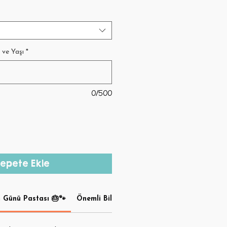
 ve Yaşı
*
0/500
epete Ekle
Günü Pastası 🎂🐾
Önemli Bilgiler
Teslimat