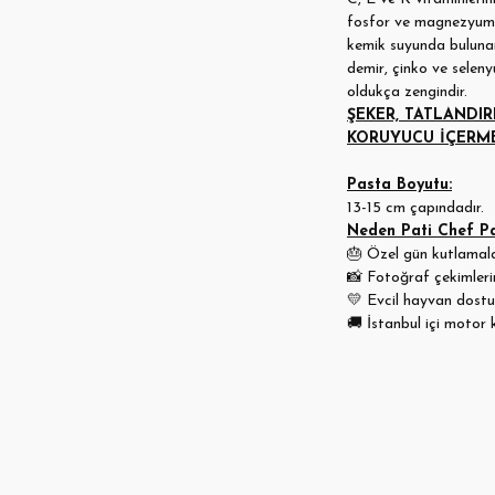
fosfor ve magnezyum iç
kemik suyunda buluna
demir, çinko ve selen
oldukça zengindir.
ŞEKER, TATLANDIR
KORUYUCU İÇERM
Pasta Boyutu:
13-15 cm çapındadır.
Neden Pati Chef Pa
🎂
Özel gün kutlamalar
📸
Fotoğraf çekimleri
💛
Evcil hayvan dostu 
🚚
İstanbul içi motor 