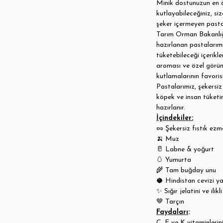
Minik dostunuzun en 
kutlayabileceğiniz, si
şeker içermeyen past
Tarım Orman Bakanlığı 
hazırlanan pastalarım
tüketebileceği içerikl
aroması ve özel gör
kutlamalarının favorisi
Pastalarımız, şekersi
köpek ve insan tüket
hazırlanır.
İçindekiler:
🥜
Şekersiz fıstık ezm
🍌
Muz
🥛
Labne & yoğurt
🥚
Yumurta
🌾
Tam buğday unu
🥥
Hindistan cevizi ya
✨
Sığır jelatini ve ilik
🤎
Tarçın
Faydaları
:
C, E ve K vitaminlerin