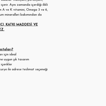
erir. Aynı zamanda içerdiği ilikli
n A ve K vitamini, Omega 3 ve 6,
yum mineralleri bakımından da
ICI, KATKI MADDESİ VE
EZ.
staları?
ı için ideal
ne uygun şık tasarım
içerikler
kurye ile adrese teslimat seçeneği