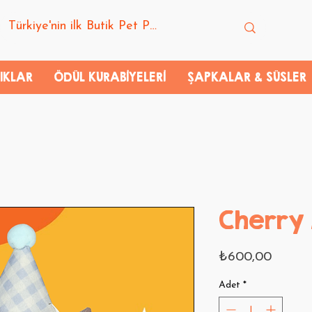
IKLAR
ÖDÜL KURABİYELERİ
ŞAPKALAR & SÜSLER
Cherry 
Fiyat
₺600,00
Adet
*